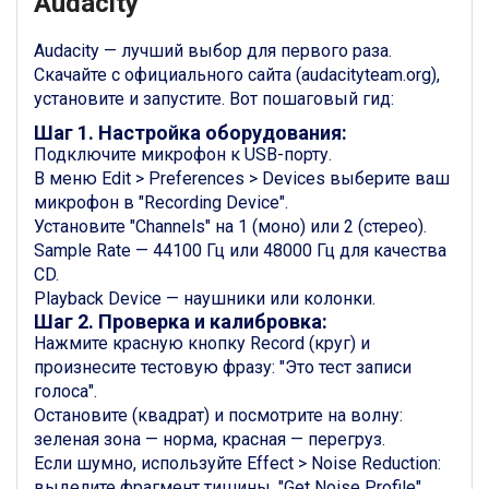
Audacity
Audacity — лучший выбор для первого раза.
Скачайте с официального сайта (audacityteam.org),
установите и запустите. Вот пошаговый гид:
Шаг 1. Настройка оборудования:
Подключите микрофон к USB-порту.
В меню Edit > Preferences > Devices выберите ваш
микрофон в "Recording Device".
Установите "Channels" на 1 (моно) или 2 (стерео).
Sample Rate — 44100 Гц или 48000 Гц для качества
CD.
Playback Device — наушники или колонки.
Шаг 2. Проверка и калибровка:
Нажмите красную кнопку Record (круг) и
произнесите тестовую фразу: "Это тест записи
голоса".
Остановите (квадрат) и посмотрите на волну:
зеленая зона — норма, красная — перегруз.
Если шумно, используйте Effect > Noise Reduction:
выделите фрагмент тишины, "Get Noise Profile",