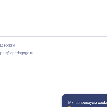
ддержка
port@opedagoge.ru
Мы используем cookie