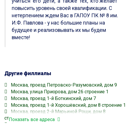
учиться его дети, а также тех, кто желает
повысить уровень своей квалификации. С
нетерпением ждем Вас в ГАПОУ ПК № 8 им.
И.Ф. Павлова - у нас большие планы на
будущее и реализовывать их мы будем
вместе!
Другие филлиалы
Москва, проезд Петровско-Разумовский, дом 9
Москва, улица Приорова, дом 26 строение 1
Москва, проезд 1-й Боткинский, дом 7
Москва, проезд 1-й Хорошёвский, дом 8 строение 1
Москва, проезд 2-й Марьиной Рощи, дом 8
строение 1
Показать все адреса
Москва, проезд 1-й Хорошёвский, дом 8 строение 2