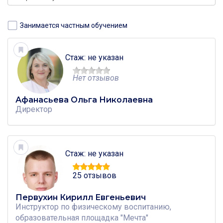
Москва, улица Липовый парк, дом 9
Коммунарка
Москва, бульвар Скандинавский, дом 4
Занимается частным обучением
Коммунарка
Москва, улица Бачуринская, дом 5
Стаж: не указан
Ольховая
Москва, улица Александры Монаховой, дом 19
Нет отзывов
строение 1
Ольховая
Афанасьева Ольга Николаевна
Москва, улица Эдварда Грига, дом 3
Директор
Коммунарка
Москва, бульвар Скандинавский, дом 12 строение 1
Коммунарка
Москва, улица Фитарёвская, дом 9
Стаж: не указан
Коммунарка
Москва, улица Эдварда Грига, дом 12
25 отзывов
Коммунарка
Первухин Кирилл Евгеньевич
Инструктор по физическому воспитанию,
образовательная площадка "Мечта"