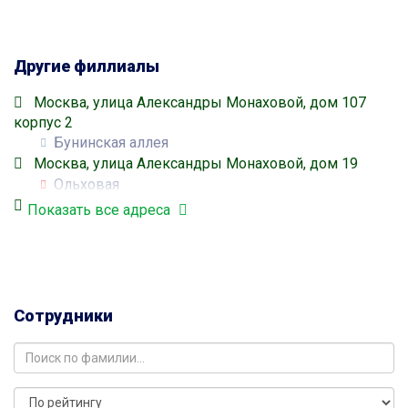
Другие филлиалы
Москва, улица Александры Монаховой, дом 107
корпус 2
Бунинская аллея
Москва, улица Александры Монаховой, дом 19
Ольховая
Москва, улица Фитарёвская, дом 9
Показать все адреса
Ольховая
Москва, улица Лазурная, дом 4
Ольховая
Москва, улица Ясная, дом 7
Коммунарка
Сотрудники
Москва, улица Липовый парк, дом 5
Коммунарка
Москва, улица Липовый парк, дом 8
Коммунарка