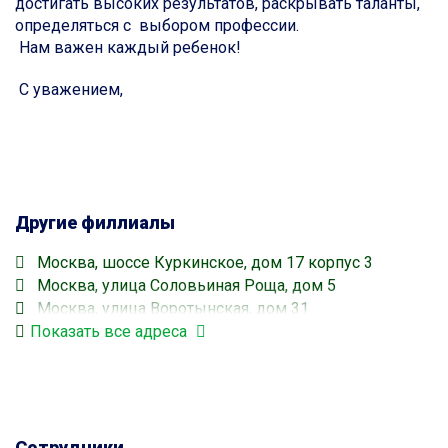
достигать высоких результатов, раскрывать таланты,
определяться с выбором профессии.
Нам важен каждый ребенок!
С уважением,
Другие филлиалы
Москва, шоссе Куркинское, дом 17 корпус 3
Москва, улица Соловьиная Роща, дом 5
Москва, улица Воротынская, дом 31
Показать все адреса
Москва, улица Воротынская, дом 12 строение 1
Сотрудники