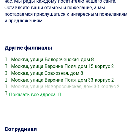
нас. Мы рады каждому посетителю нашего сайта.
Оставляйте ваши отзывы и пожелание, а мы
постараемся прислушаться к интересным пожеланиям
и предложениям.
Другие филлиалы
Москва, улица Белореченская, дом 8
Москва, улица Верхние Поля, дом 15 корпус 2
Москва, улица Совхозная, дом 8
Москва, улица Верхние Поля, дом 33 корпус 2
Москва, улица Новороссийская, дом 30 корпус 2
Москва, улица Белореченская, дом 10 корпус 2
Показать все адреса
Москва, улица Верхние Поля, дом 33 корпус 2
Люблино
Москва, улица 1-я Текстильщиков, дом 5
Текстильщики
Москва, улица Марьинский Парк, дом 43
Сотрудники