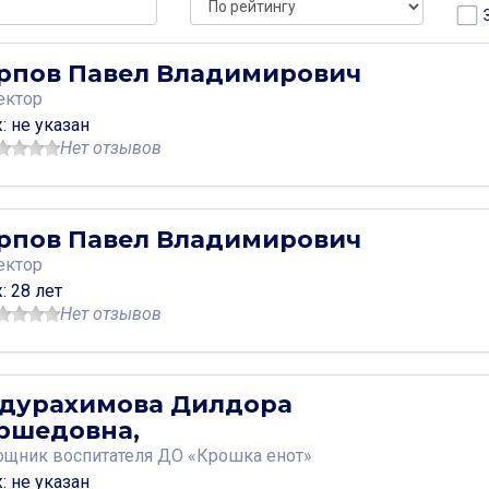
рпов Павел Владимирович
ектор
: не указан
Нет отзывов
рпов Павел Владимирович
ектор
: 28 лет
Нет отзывов
дурахимова Дилдора
ршедовна,
щник воспитателя ДО «Крошка енот»
: не указан