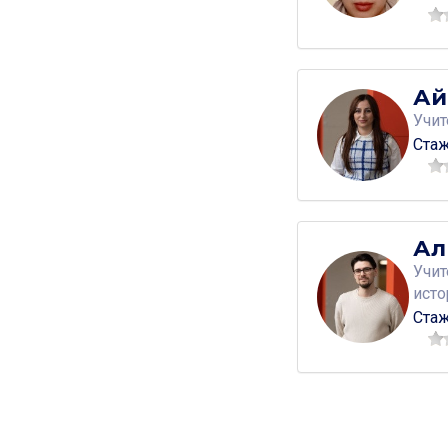
Ай
Учи
Стаж
Ал
Учит
исто
Стаж