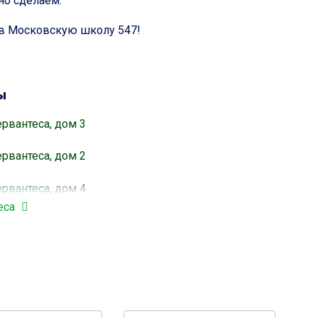
но сделаем.
в Московскую школу 547!
ы
рвантеса, дом 3
рвантеса, дом 2
рвантеса, дом 4
еса
 Магеллана, дом 7
т Прокшинский, дом 11
т Прокшинский, дом 10