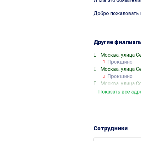
И мы это обязатель
Добро пожаловать 
Другие филлиал
Москва, улица Се
Прокшино
Москва, улица Се
Прокшино
Москва, улица Се
Прокшино
Показать все адр
Москва, проспект
Прокшино
Москва, проспек
Прокшино
Москва, проспек
Сотрудники
Прокшино