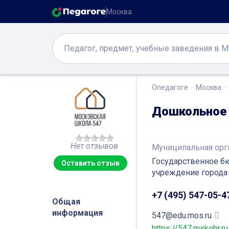
Москва
Опедагоге
Москва
Дошкольное 
Нет отзывов
Муниципальная орг
Государственное б
Оставить отзыв
учреждение города
+7 (495) 547-05-4
Общая
информация
547@edu.mos.ru
https://547.mskobr.ru