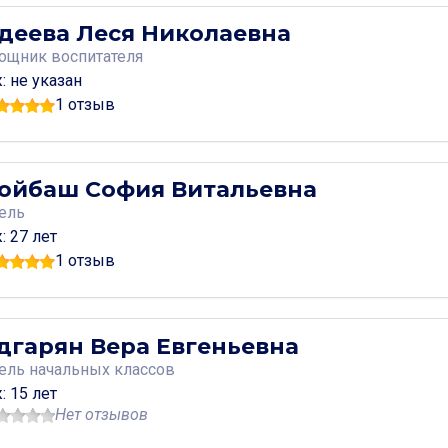
деева Леся Николаевна
ощник воспитателя
: не указан
1 отзыв
ойбаш София Витальевна
ель
: 27 лет
1 отзыв
дгарян Вера Евгеньевна
тель
начальных классов
: 15 лет
Нет отзывов