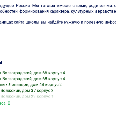
удущее России. Мы готовы вместе с вами, родителями, 
собностей, формирования характера, культурных и нравств
траницах сайта школы вы найдёте нужную и полезную инфо
ы
 Волгоградский, дом 66 корпус 4
 Волгоградский, дом 68 корпус 4
ных Ленинцев, дом 48 корпус 2
Волжский, дом 37 корпус 2
Волжский, дом 23 корпус 1
ных Ленинцев, дом 45 корпус 3
еса
 Волгоградский, дом 66 корпус 4