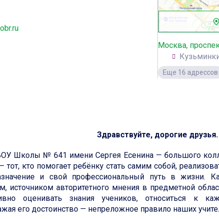
obr.ru
Москва, проспек
Кузьминк
Еще 16 адрессов
Здравствуйте, дорогие друзья.
ОУ Школы № 641 имени Сергея Есенина — большого колле
— тот, кто помогает ребёнку стать самим собой, реализо
азначение и свой профессиональный путь в жизни. К
ом, источником авторитетного мнения в предметной обла
тивно оценивать знания учеников, относиться к к
ажая его достоинство — непреложное правило наших учите