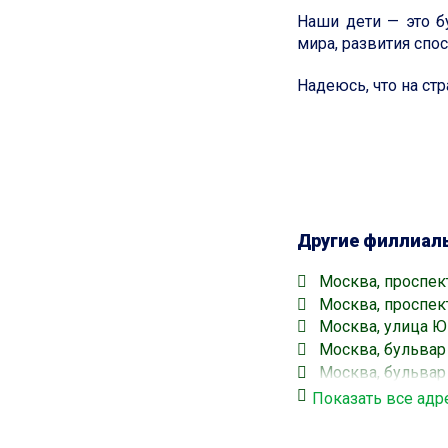
Наши дети — это б
мира, развития спо
Надеюсь, что на с
Другие филлиал
Москва, проспект
Москва, проспект
Москва, улица Ю
Москва, бульвар 
Москва, бульвар 
Москва, улица Ю
Показать все адр
Москва, проспект
Кузьминки