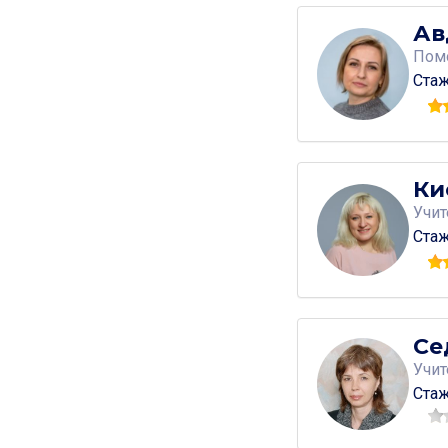
Ав
Пом
Стаж
Ки
Учит
Стаж
Cе
Учи
Стаж