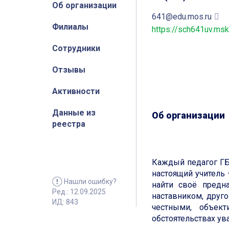
Об организации
641@edu.mos.ru
Филиалы
https://sch641uv.msk
Сотрудники
Отзывы
Активности
Данные из
Об организации
реестра
Каждый педагог ГБ
настоящий учитель 
Нашли ошибку?
найти своё предн
Ред.: 12.09.2025
наставником, друг
ИД: 843
честными, объек
обстоятельствах ув