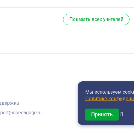
Показать всех учителей
Мы используем cookie
Политике конфиденц
ддержка
port@opedagoge.ru
Принять