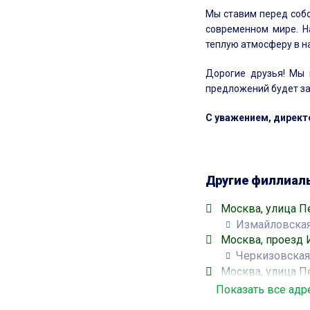
Мы ставим перед собо
современном мире. Н
теплую атмосферу в н
Дорогие друзья! Мы 
предложений будет за
С уважением, директ
Другие филлиал
Москва, улица П
Измайловска
Москва, проезд 
Черкизовска
Москва, улица П
Измайловска
Показать все адр
Москва, улица П