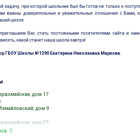
й задачу, при которой школьник был бы готов не только к поступ
ам важны доверительные и уважительные отношения с Вами, 
ашей школе.
приглашаем Вас стать постоянными посетителями сайта и заи
висеть, какой станет наша школа завтра!
ор ГБОУ Школы №1290 Екатерина Николаевна Маркова.
ы
ервомайская, дом 17
я
Измайловский, дом 9
я
ервомайская, дом 27
я
еса
ервомайская, дом 3