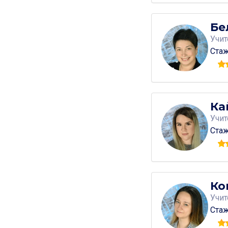
Бе
Учи
Стаж
Ка
Учи
Стаж
Ко
Учи
Стаж