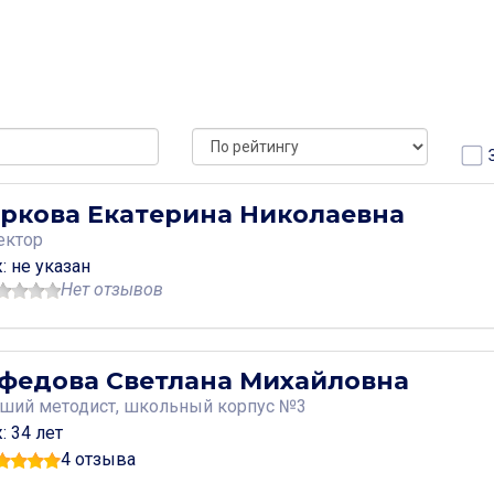
я
китинская, дом 7
я
китинская, дом 7 строение 2
я
т Измайловский, дом 53
я
 Измайловский, дом 20
ркова Екатерина Николаевна
я
ектор
: не указан
Нет отзывов
федова Светлана Михайловна
ший методист, школьный корпус №3
: 34 лет
4 отзыва