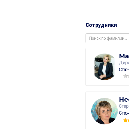
Измайловска
Москва, улица Ни
Измайловска
Москва, улица Ни
Сотрудники
Измайловска
Москва, проспек
Измайловска
Москва, бульвар
Ма
Первомайска
Дир
Стаж
Не
Стар
Стаж