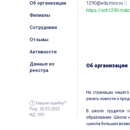
Об организации
1290@edu.mos.ru
https://sch1290.msko
Филиалы
Сотрудники
Отзывы
Активности
Данные из
Об организации
реестра
На страницах нашего
узнать новости о пре
Нашли ошибку?
Ред.: 30.03.2025
В школе трудится т
ИД: 992
образование. Школа 
«школа больших возмо