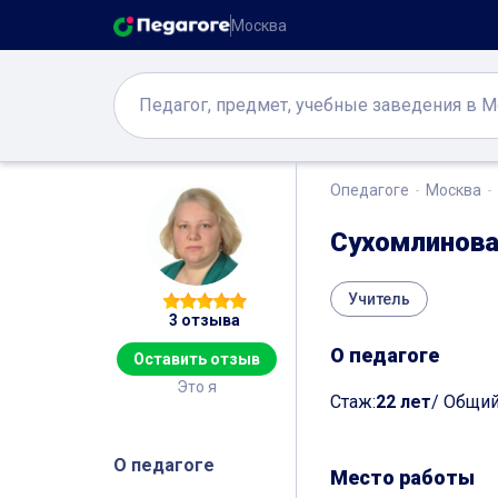
Москва
Опедагоге
Москва
Сухомлинова
Учитель
3 отзыва
О педагоге
Оставить отзыв
Это я
Cтаж:
22 лет
/ Общий
О педагоге
Место работы