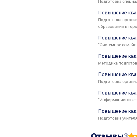
Подготовка специа
Повышение квал
Подготовка органи
образования в горо
Повышение ква
"Системное семейно
Повышение ква
Методика подготовк
Повышение квал
Подготовка организ
Повышение ква
"Информационные т
Повышение ква
Подготовка учител
Отзывы
3