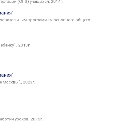
стации (ОГЭ) учащихся, 2014г.
ания"
разовательным программам основного общего
бенку"., 2013г.
ания"
 Москвы"., 2023г.
ботки уроков, 2015г.