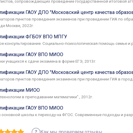
листов, сопровождающих проведение государственной итоговой атте
ификации ГАОУ ДПО "Московский центр качества образов
заторов пунктов проведения экзаменов при проведении ГИА по об
де Москве, 2022г.
лификации ФГБОУ ВПО МПГУ
е консультирование. Социально-психологическая помощь семье и ре
лификации ГАОУ ВПО МИОО
и учащихся к сдаче экзамена в форме ЕГЭ, 2013г.
ификации ГАОУ ДПО "Московский центр качества образов
аторов пунктов проведения экзаменов при проведении ГИА в городе
лификации МИОО
ехнологии в преподавании математики"., 2012г.
лификации ГАОУ ВПО МИОО
я основной школы к переходу на ФГОС. Современные подходы и разра
Как мы проверяем отзывы